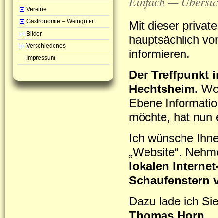
Einfach — Übersic
Vereine
Gastronomie – Weingüter
Mit dieser priva
Bilder
hauptsächlich vo
Verschiedenes
informieren.
Impressum
Der Treffpunkt 
Hechtsheim.
Wo 
Ebene Informatio
möchte, hat nun 
Ich wünsche Ihne
„Website“. Nehme
lokalen Internet
Schaufenstern 
Dazu lade ich Sie
Thomas Horn